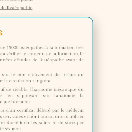
 de l'ostéopathie
s
s de 15000 ostéopathes à la formation très
ra vérifier le contenu de la formation, le
nnées d’études de l’ostéopathe avant de
ent sur le bon mouvement des tissus du
ur la circulation sanguine.
ctif de rétablir l’harmonie mécanique du
é, en s’appuyant sur l’anatomie, la
anique humaine.
n d’un certificat délivré par le médecin
cervicales et n’ont aucun droit d’utiliser
t d’améliorer les soins, ni de s’occuper
e six mois.