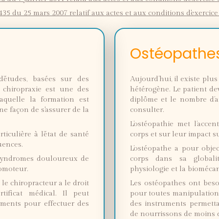
35 du 25 mars 2007 relatif aux actes et aux conditions d'exercice
Ostéopathe
d’études, basées sur des
Aujourd’hui, il existe plu
a chiropraxie est une des
hétérogène. Le patient dev
aquelle la formation est
diplôme et le nombre d’a
ne façon de s'assurer de la
consulter.
L’ostéopathie met l’acc
ticulière à l’état de santé
corps et sur leur impact s
uences.
L’ostéopathe a pour obje
 syndromes douloureux de
corps dans sa globalit
comoteur.
physiologie et la bioméc
le chiropracteur a le droit
Les ostéopathes ont besoi
tificat médical. Il peut
pour toutes manipulations 
uments pour effectuer des
des instruments permettan
de nourrissons de moins d