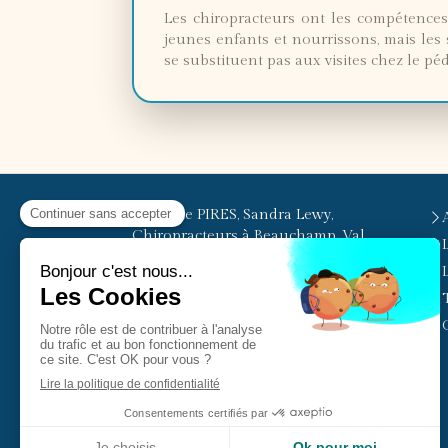
Les chiropracteurs ont les compétences 
jeunes enfants et nourrissons, mais les
se substituent pas aux visites chez le péd
© Elodie PIRES, Sandra Lewy,
Chiropracteurs à Beauchamp, Val
d'Oise
Cabinet facilement accessible
depuis Beauchamp, Pierrelaye,
Herblay, Taverny, Bessancourt, Le
Plessis-Bouchard, Cormeilles-en-
Parisis, Montigny-lès-Cormeilles,
Saint-Leu-la-Forêt, Franconville, La
Frette-sur-Seine, Saint-Prix, Ermont,