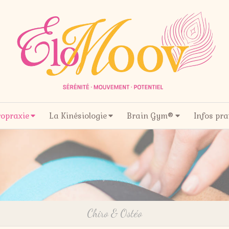
ropraxie
La Kinésiologie
Brain Gym®
Infos pra
Chiro & Ostéo