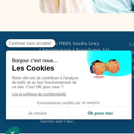
© Elodie PIRES, Sandra Lewy,
Chiropracteurs à Beauchamp, Val
d'Oise
Cabinet facilement accessible
depuis Beauchamp, Pierrelaye,
Herblay, Taverny, Bessancourt, Le
Plessis-Bouchard, Cormeilles-en-
Parisis, Montigny-lès-Cormeilles,
Saint-Leu-la-Forêt, Franconville, La
Frette-sur-Seine, Saint-Prix, Ermont,
Méry-sur-Oise, Sannois, Eaubonne,
Auvers-sur-Oise...