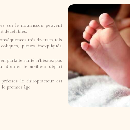
cées sur le nourrisson peuvent
nt décelables.
nséquences très diverses, tels
coliques, pleurs inexpliqués,
n parfaite santé, n'hésitez pas
ui donner le meilleur départ
précises, le chiropracteur est
s le premier âge.