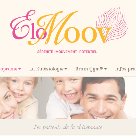
ropraxie
La Kinésiologie
Brain Gym®
Infos pra
Les patients de la chiropraxie