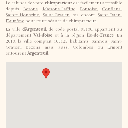
Le cabinet de votre
chiropracteur
est facilement accessible
depuis
Bezons
,
Maisons-Laffitte
,
Pontoise
,
Conflans-
Sainte-Honorine
,
Saint-Gratien
ou encore
Saint-Ouen-
l'Aumône
pour toute séance de chiropracteur.
La ville
d'Argenteuil
, de code postal 95100, appartient au
département
Val-d'oise
et à la région
Île-de-France
. En
2010, la ville comptait 103125 habitants. Sannois, Saint-
Gratien, Bezons mais aussi Colombes ou Ermont
entourent
Argenteuil
.