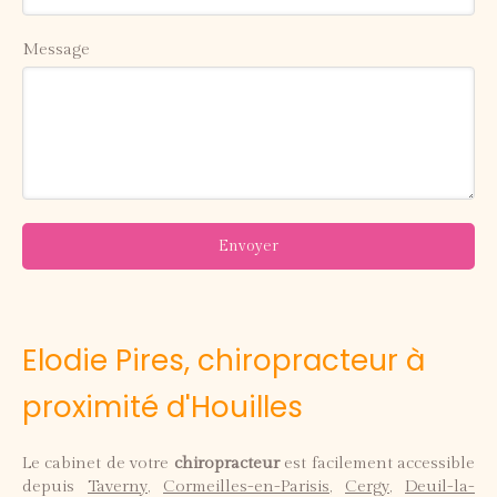
Message
Envoyer
Elodie Pires, chiropracteur à
proximité d'Houilles
Le cabinet de votre
chiropracteur
est facilement accessible
depuis
Taverny
,
Cormeilles-en-Parisis
,
Cergy
,
Deuil-la-