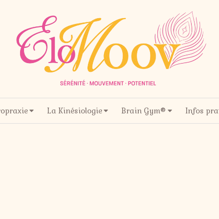
ropraxie
La Kinésiologie
Brain Gym®
Infos pra