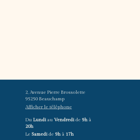
2, Avenue Pierre Brossolette
95250
Beauchamp
Afficher le téléphone
Du
Lundi
au
Vendredi
de
9h
à
20h
Le
Samedi
de
9h
à
17h