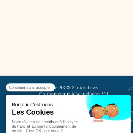
© Elodie PIRES, Sandra Lewy,
Chiropracteurs à Beauchamp, Val
d'Oise
Cabinet facilement accessible
depuis Beauchamp, Pierrelaye,
Herblay, Taverny, Bessancourt, Le