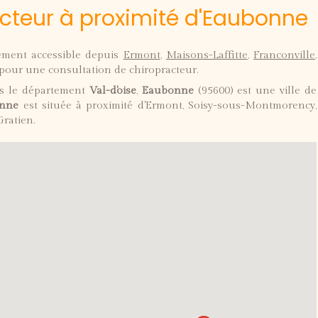
racteur à proximité d'Eaubonne
lement accessible depuis
Ermont
,
Maisons-Laffitte
,
Franconville
,
pour une consultation de chiropracteur.
s le département
Val-d'oise
,
Eaubonne
(95600) est une ville de
nne
est située à proximité d'Ermont, Soisy-sous-Montmorency,
ratien.