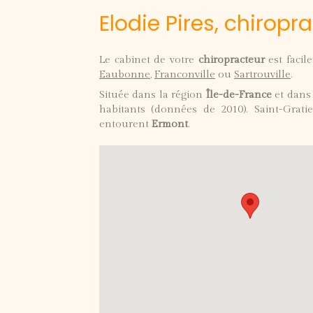
Elodie Pires, chiropr
Le cabinet de votre
chiropracteur
est facil
Eaubonne
,
Franconville
ou
Sartrouville
.
Située dans la région
Île-de-France
et dans
habitants (données de 2010). Saint-Grati
entourent
Ermont
.