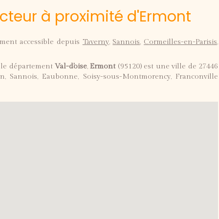
acteur à proximité d'Ermont
ement accessible depuis
Taverny
,
Sannois
,
Cormeilles-en-Parisis
,
 le département
Val-d'oise
,
Ermont
(95120) est une ville de 27446
en, Sannois, Eaubonne, Soisy-sous-Montmorency, Franconville