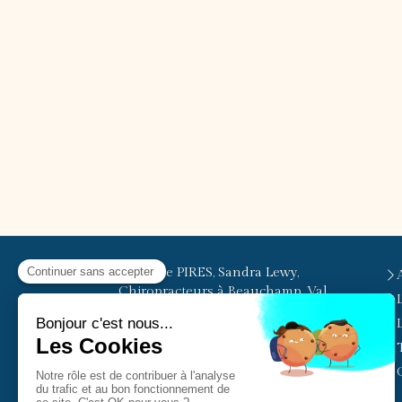
© Elodie PIRES, Sandra Lewy,
Chiropracteurs à Beauchamp, Val
d'Oise
Cabinet facilement accessible
depuis Beauchamp, Pierrelaye,
Herblay, Taverny, Bessancourt, Le