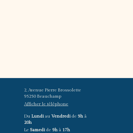
2, Avenue Pierre Brossolette
95250
Beauchamp
Afficher le téléphone
Du
Lundi
au
Vendredi
de
9h
à
20h
Le
Samedi
de
9h
à
17h