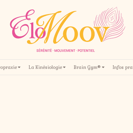
ropraxie
La Kinésiologie
Brain Gym®
Infos pra